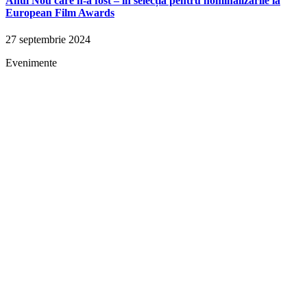
Anul Nou care n-a fost – în selecția pentru nominalizările la
European Film Awards
27 septembrie 2024
Evenimente