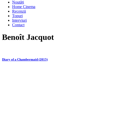
Noutăți
Home Cinema
Recenzii
Topuri
Interviuri
Contact
Benoît Jacquot
Diary of a Chambermaid (2015)