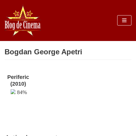
Sari
la
conținut
Bogdan George Apetri
Periferic
(2010)
84%