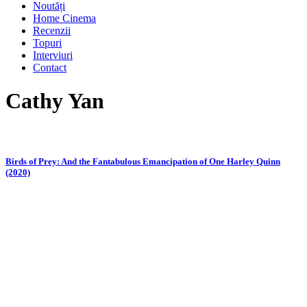
Noutăți
Home Cinema
Recenzii
Topuri
Interviuri
Contact
Cathy Yan
Birds of Prey: And the Fantabulous Emancipation of One Harley Quinn
(2020)