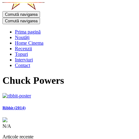
Comută navigarea
Comută navigarea
Prima pagină
Noutăți
Home Cinema
Recenzii
Topuri
Interviuri
Contact
Chuck Powers
Ribbit (2014)
N/A
Articole recente