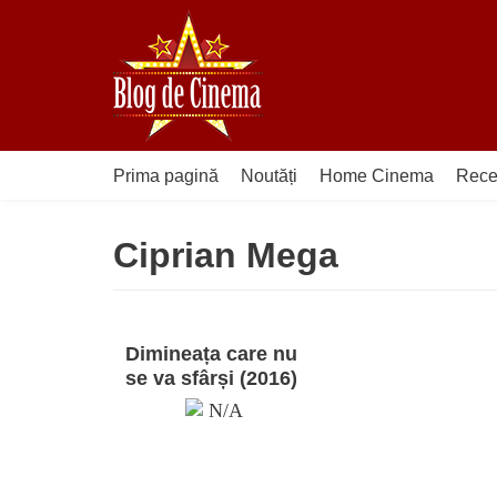
Sari
la
conținut
Prima pagină
Noutăți
Home Cinema
Rece
Ciprian Mega
Dimineața care nu
se va sfârși (2016)
N/A