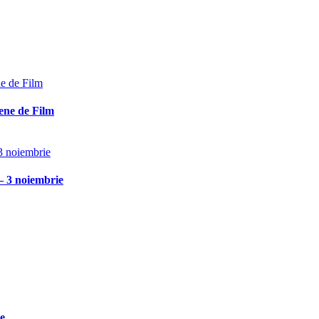
ene de Film
– 3 noiembrie
ie