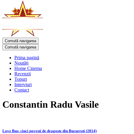
Comută navigarea
Comută navigarea
Prima pagină
Noutăți
Home Cinema
Recenzii
Topuri
Interviuri
Contact
Constantin Radu Vasile
Love Bus: cinci poveşti de dragoste din Bucureşti (2014)