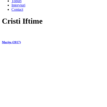
Topuri
Interviuri
Contact
Cristi Iftime
Marița (2017)