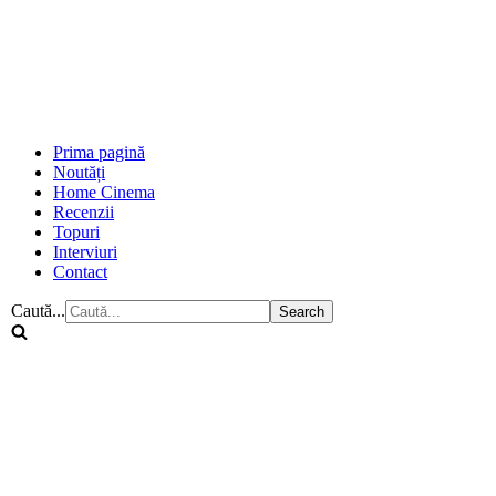
Prima pagină
Noutăți
Home Cinema
Recenzii
Topuri
Interviuri
Contact
Caută...