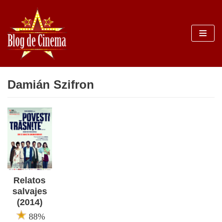
Sari
la
conținut
Damián Szifron
Relatos
salvajes
(2014)
88%