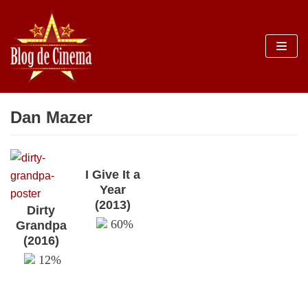
Sari
la
conținut
Dan Mazer
I Give It a
Year
(2013)
Dirty
60%
Grandpa
(2016)
12%