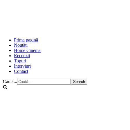
Prima pagină
Noutăți
Home Cinema
Recenzii
Topuri
Interviuri
Contact
Caută...