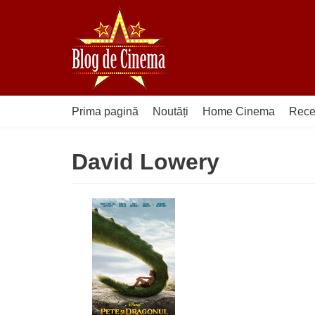
Sari
la
conținut
Prima pagină
Noutăți
Home Cinema
Rece
David Lowery