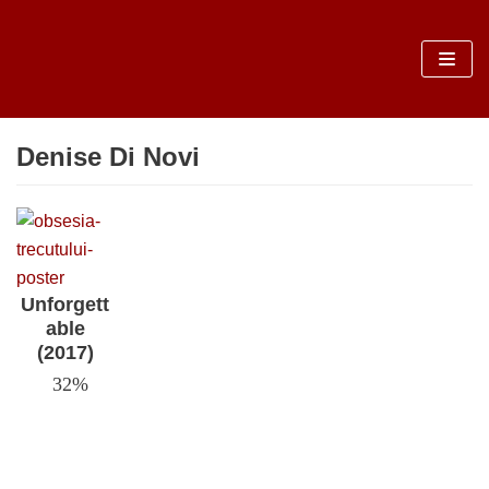
Sari
la
conținut
Denise Di Novi
Unforgett
able
(2017)
32%