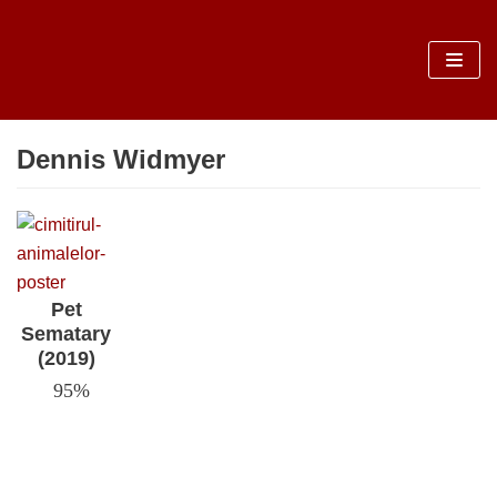
Sari
la
conținut
Dennis Widmyer
Pet
Sematary
(2019)
95%