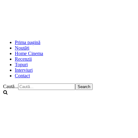
Prima pagină
Noutăți
Home Cinema
Recenzii
Topuri
Interviuri
Contact
Caută...