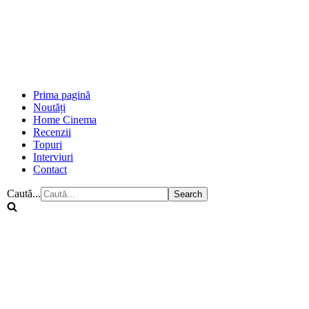
Prima pagină
Noutăți
Home Cinema
Recenzii
Topuri
Interviuri
Contact
Caută...