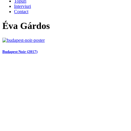
Topuri
Interviuri
Contact
Éva Gárdos
Budapest Noir (2017)