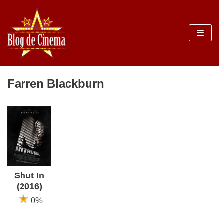
Sari
la
conținut
Farren Blackburn
Shut In
(2016)
0%