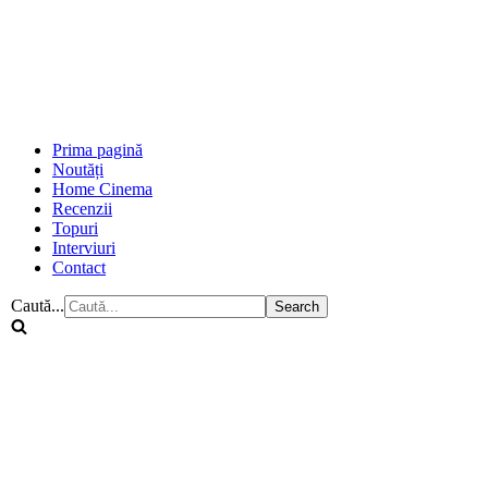
Prima pagină
Noutăți
Home Cinema
Recenzii
Topuri
Interviuri
Contact
Caută...