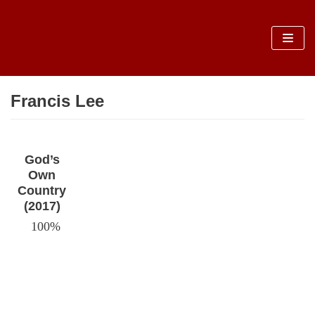
Sari
la
conținut
Francis Lee
God’s
Own
Country
(2017)
100%