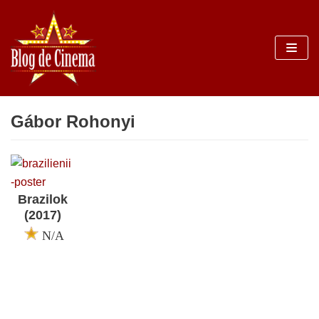
Sari
la
conținut
Gábor Rohonyi
Brazilok
(2017)
N/A