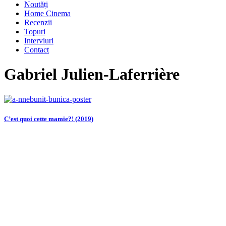
Noutăți
Home Cinema
Recenzii
Topuri
Interviuri
Contact
Gabriel Julien-Laferrière
C’est quoi cette mamie?! (2019)