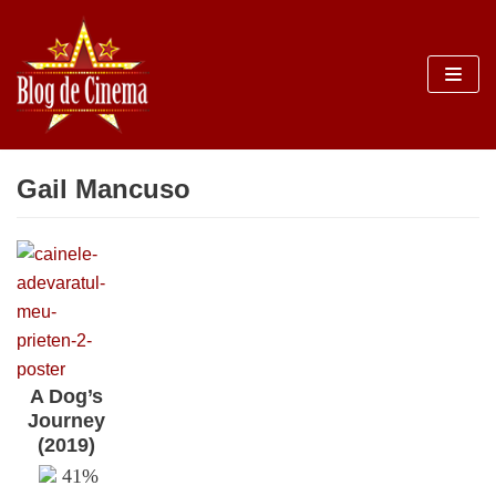
Sari
la
conținut
Gail Mancuso
A Dog’s
Journey
(2019)
41%