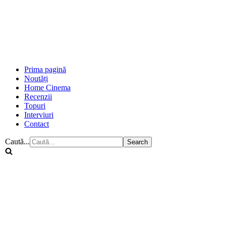
Prima pagină
Noutăți
Home Cinema
Recenzii
Topuri
Interviuri
Contact
Caută...