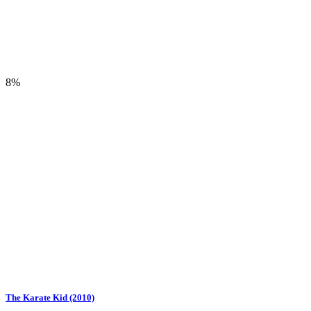
8%
The Karate Kid (2010)