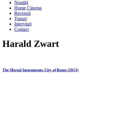
Noutăți
Home Cinema
Recenzii
Topuri
Interviuri
Contact
Harald Zwart
The Mortal Instruments: City of Bones (2013)