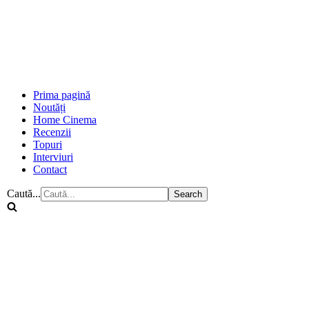
Prima pagină
Noutăți
Home Cinema
Recenzii
Topuri
Interviuri
Contact
Caută...