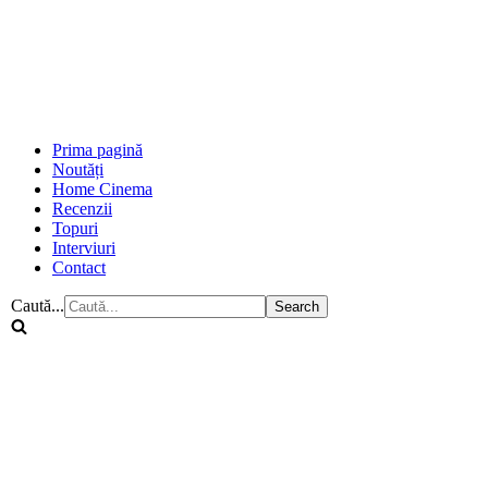
Prima pagină
Noutăți
Home Cinema
Recenzii
Topuri
Interviuri
Contact
Caută...