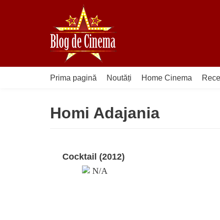
Sari
la
conținut
Prima pagină
Noutăți
Home Cinema
Rece
Homi Adajania
Cocktail (2012)
N/A