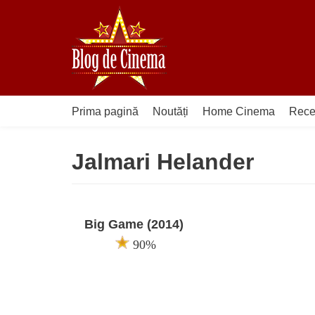
Sari
la
conținut
Prima pagină
Noutăți
Home Cinema
Rece
Jalmari Helander
Big Game (2014)
90%