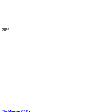
28%
The Muppets (2011)