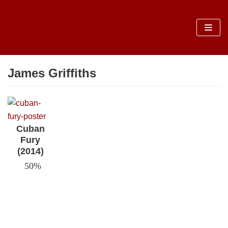
Sari
la
conținut
James Griffiths
Cuban
Fury
(2014)
50%