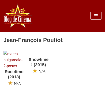
Sari
la
conținut
Jean-François Pouliot
Snowtime
! (2015)
N/A
Racetime
(2018)
N/A