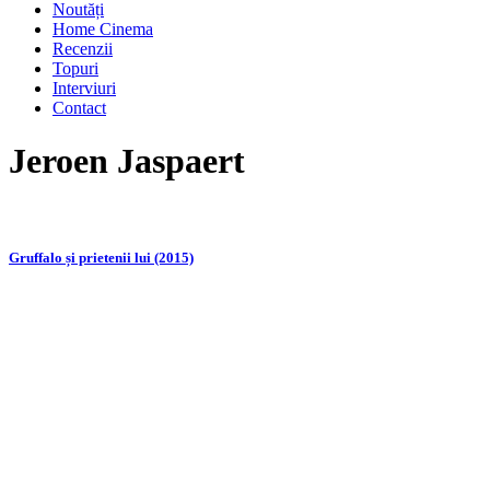
Noutăți
Home Cinema
Recenzii
Topuri
Interviuri
Contact
Jeroen Jaspaert
Gruffalo și prietenii lui (2015)