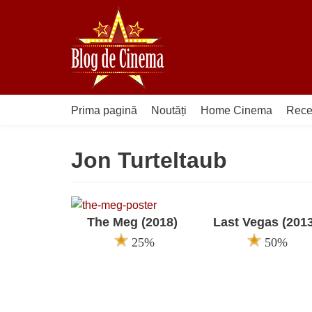
Sari
la
conținut
Prima pagină
Noutăți
Home Cinema
Rece
Jon Turteltaub
The Meg (2018)
Last Vegas (2013
25%
50%