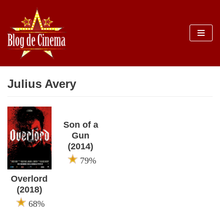
Sari
la
conținut
Julius Avery
Son of a
Gun
(2014)
79%
Overlord
(2018)
68%