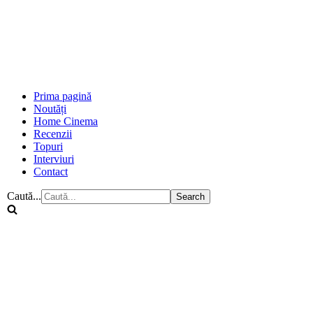
Prima pagină
Noutăți
Home Cinema
Recenzii
Topuri
Interviuri
Contact
Caută...