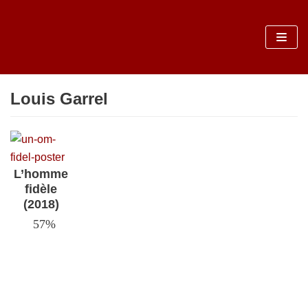
Sari
la
conținut
Louis Garrel
L’homme
fidèle
(2018)
57%