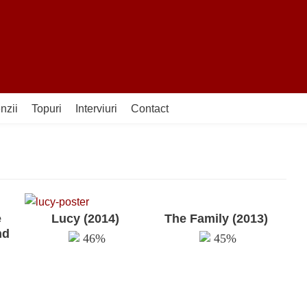
nzii
Topuri
Interviuri
Contact
e
Lucy (2014)
The Family (2013)
nd
46%
45%