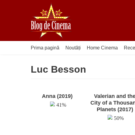
Sari
la
conținut
Prima pagină
Noutăți
Home Cinema
Rece
Luc Besson
Anna (2019)
Valerian and th
City of a Thousa
41%
Planets (2017)
50%