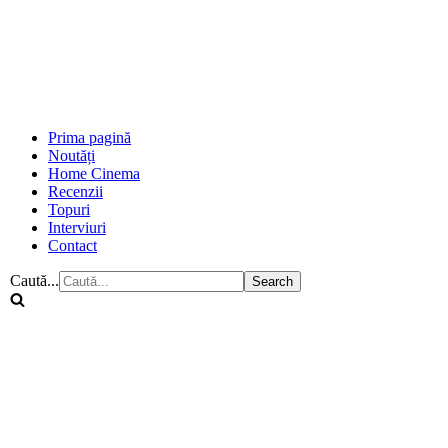
Prima pagină
Noutăți
Home Cinema
Recenzii
Topuri
Interviuri
Contact
Caută...