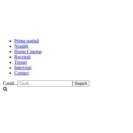
Prima pagină
Noutăți
Home Cinema
Recenzii
Topuri
Interviuri
Contact
Caută...