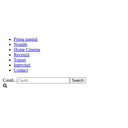
Prima pagină
Noutăți
Home Cinema
Recenzii
Topuri
Interviuri
Contact
Caută...