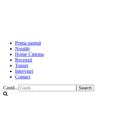
Prima pagină
Noutăți
Home Cinema
Recenzii
Topuri
Interviuri
Contact
Caută...