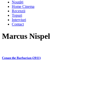
Noutăți
Home Cinema
Recenzii
Topuri
Interviuri
Contact
Marcus Nispel
Conan the Barbarian (2011)