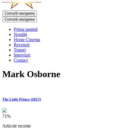
Comută navigarea
Comută navigarea
Prima pagină
Noutăți
Home Cinema
Recenzii
Topuri
Interviuri
Contact
Mark Osborne
The Little Prince (2015)
71%
Articole recente