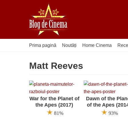
Sari
la
conținut
Prima pagină
Noutăți
Home Cinema
Rece
Matt Reeves
War for the Planet of
Dawn of the Plan
the Apes (2017)
of the Apes (201
81%
93%