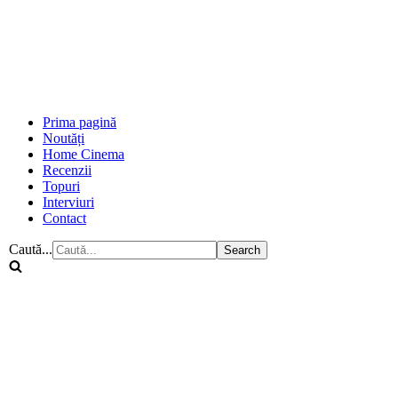
Prima pagină
Noutăți
Home Cinema
Recenzii
Topuri
Interviuri
Contact
Caută...