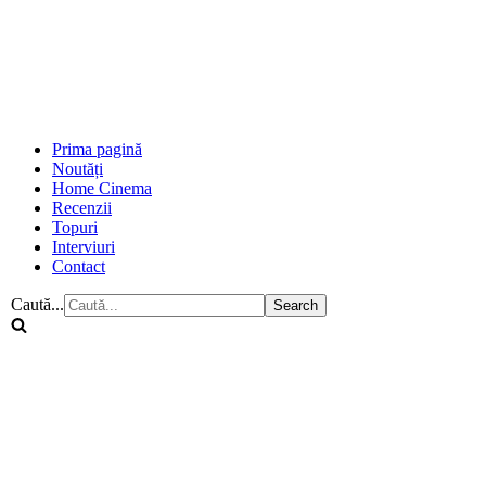
Prima pagină
Noutăți
Home Cinema
Recenzii
Topuri
Interviuri
Contact
Caută...