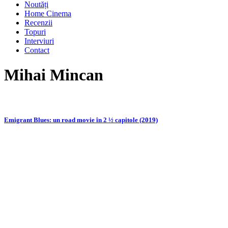
Noutăți
Home Cinema
Recenzii
Topuri
Interviuri
Contact
Mihai Mincan
Emigrant Blues: un road movie în 2 ½ capitole (2019)