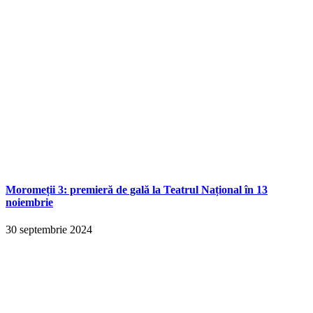
Moromeții 3: premieră de gală la Teatrul Național în 13
noiembrie
30 septembrie 2024