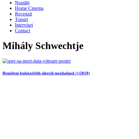
Noutăți
Home Cinema
Recenzii
Topuri
Interviuri
Contact
Mihály Schwechtje
Remélem legközelebb sikerül meghalnod :) (2018)