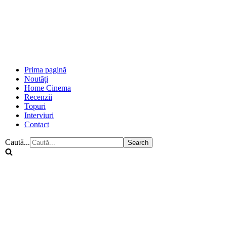
Prima pagină
Noutăți
Home Cinema
Recenzii
Topuri
Interviuri
Contact
Caută...