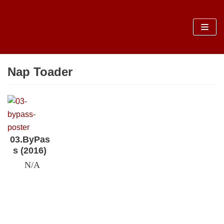
Sari
la
conținut
Nap Toader
03.ByPas
s (2016)
N/A