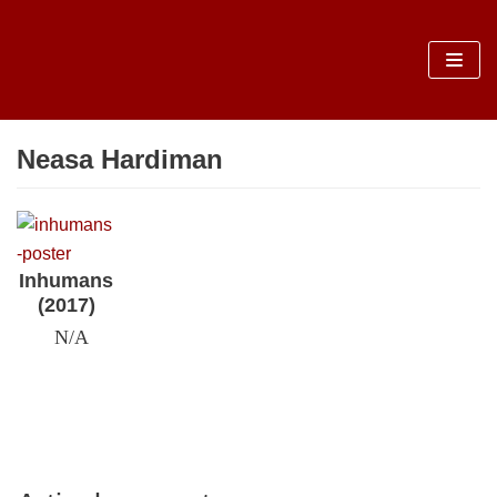
Sari
la
conținut
Neasa Hardiman
Inhumans
(2017)
N/A